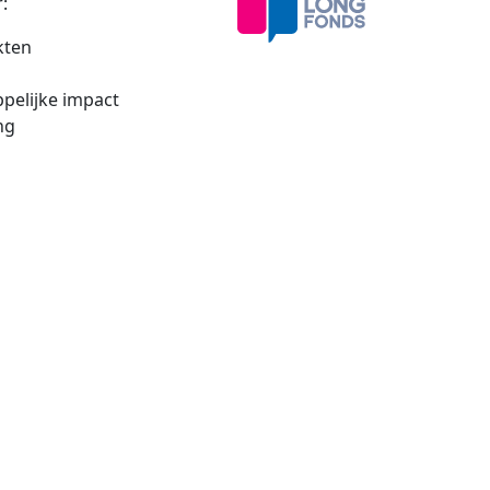
:
kten
pelijke impact
ng