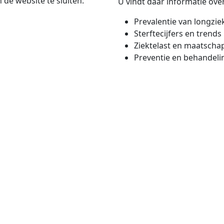
de website te sluiten.
U vindt daar informatie over
Prevalentie van longzie
Sterftecijfers en trends
Ziektelast en maatschap
Preventie en behandeli