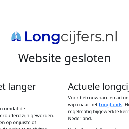
Website gesloten
et langer
Actuele longci
Voor betrouwbare en actuel
wij u naar het
Longfonds
. 
en omdat de
regelmatig bijgewerkte kern
 verouderd zijn geworden.
Nederland.
n op onjuiste of