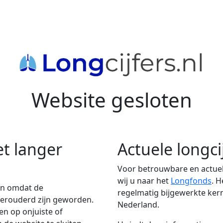
Website gesloten
et langer
Actuele longci
Voor betrouwbare en actuel
wij u naar het
Longfonds
. 
en omdat de
regelmatig bijgewerkte kern
 verouderd zijn geworden.
Nederland.
n op onjuiste of