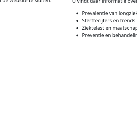
de website te sluiten.
U vindt daar informatie over
Prevalentie van longzie
Sterftecijfers en trends
Ziektelast en maatschap
Preventie en behandeli