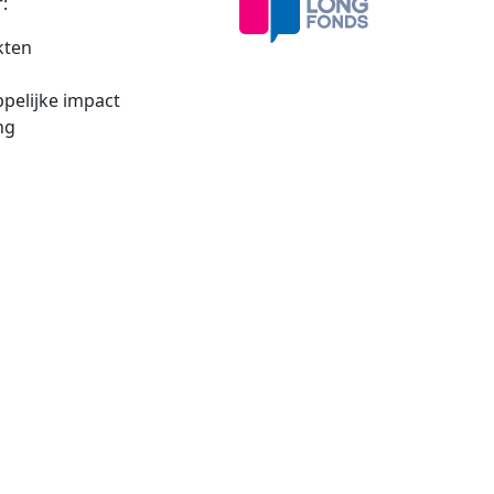
:
kten
pelijke impact
ng